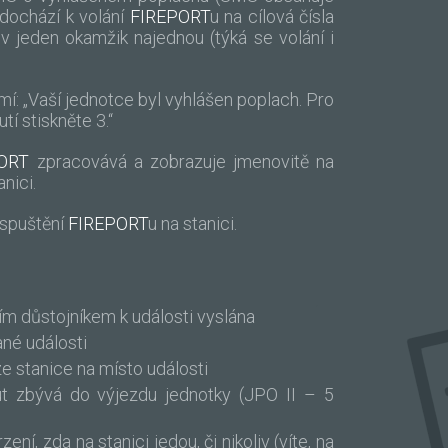
 dochází k volání
FIREPORT
u na cílová čísla
 v jeden okamžik najednou (týká se volání i
í: „Vaší jednotce byl vyhlášen poplach. Pro
tí stiskněte 3.“
ORT
zpracovává a zobrazuje jmenovitě na
nici.
 spuštění
FIREPORT
u na stanici.
ním důstojníkem k události vyslána
ané události
 stanice na místo události
ut zbývá do výjezdu jednotky (JPO II – 5
ní, zda na stanici jedou, či nikoliv (víte, na