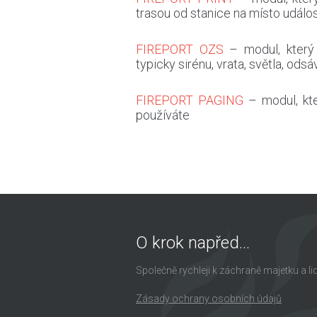
trasou od stanice na místo událos
FIREPORT OZS
– modul, který 
typicky sirénu, vrata, světla, ods
FIREPORT PAGING
– modul, kte
používáte
O krok napřed...
Společně rychleji k záchraně majetku a li
Zásady ochrany osobních údajů