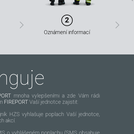
2
Oznámení informací
unguje
PORT
mnoha vylepšeními a zde Vám rádi
en
FIREPORT
Vaší jednotce zajistit:
jník HZS vyhlašuje poplach Vaší jednotce,
h akcí.
SMS o vyhlášeném poplachu (SMS obsahuje