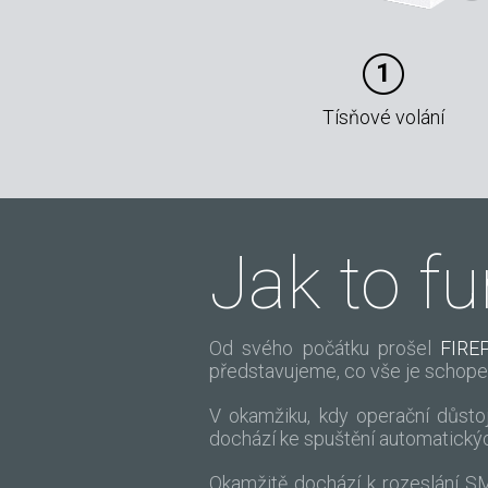
1
Tísňové volání
Jak to f
Od svého počátku prošel
FIRE
představujeme, co vše je schop
V okamžiku, kdy operační důsto
dochází ke spuštění automatickýc
Okamžitě dochází k rozeslání 