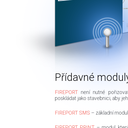
Přídavné modul
FIREPORT
není nutné pořizovat
poskládat jako stavebnici, aby 
FIREPORT SMS
– základní modul,
FIREPORT PRINT
– modul, kter