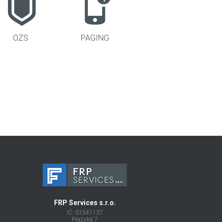
OZS
PAGING
FRP Services s.r.o.
IČ: 01541137
Pražská 7