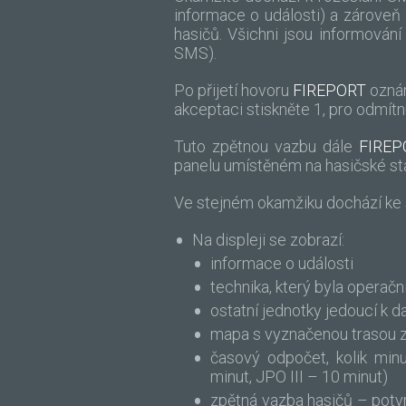
informace o události) a zároveň
hasičů. Všichni jsou informování
SMS).
Po přijetí hovoru
FIREPORT
oznám
akceptaci stiskněte 1, pro odmítnu
Tuto zpětnou vazbu dále
FIREP
panelu umístěném na hasičské sta
Ve stejném okamžiku dochází ke
Na displeji se zobrazí:
informace o události
technika, který byla operač
ostatní jednotky jedoucí k d
mapa s vyznačenou trasou ze
časový odpočet, kolik min
minut, JPO III – 10 minut)
zpětná vazba hasičů – potvrze