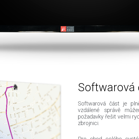
Softwarová 
Softwarová část je pln
vzdálené správě může
požadavky řešit velmi ryc
zbrojnici.
Pro chod celého systé