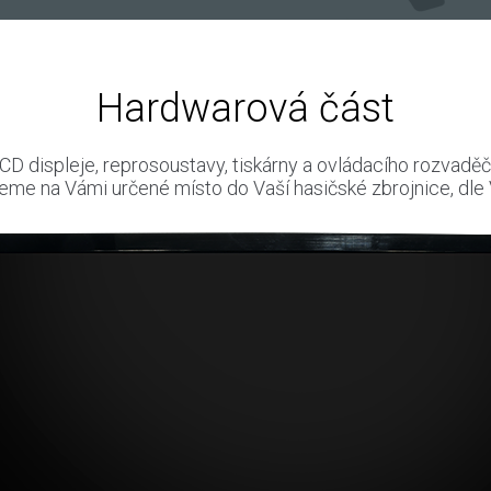
Hardwarová část
LCD displeje, reprosoustavy, tiskárny a ovládacího rozvadě
eme na Vámi určené místo do Vaší hasičské zbrojnice, dle 