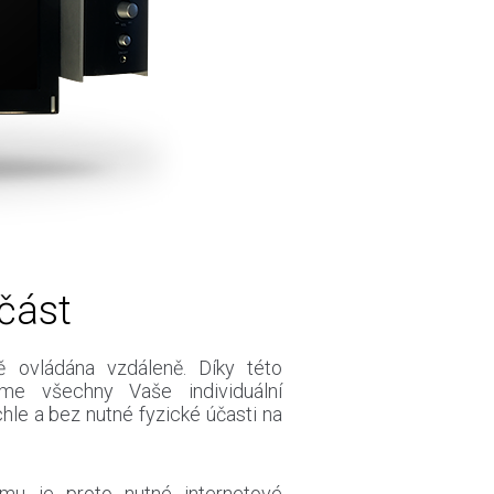
část
ě ovládána vzdáleně. Díky této
me všechny Vaše individuální
hle a bez nutné fyzické účasti na
mu je proto nutné internetové