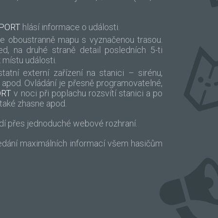
EPORT
hlásí informace o události.
e oboustranně mapu s vyznačenou trasou.
d, na druhé straně detail posledních 5-ti
 místu události.
atní externí zařízení na stanici – sirénu,
r apod. Ovládání je přesně programovatelné,
ORT
v noci při poplachu rozsvítí stanici a po
také zhasne apod.
dí přes jednoduché webové rozhraní.
ředání maximálních informací všem hasičům