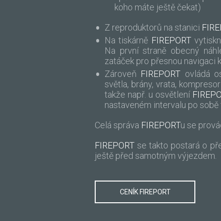
koho máte ještě čekat)
Z reproduktorů na stanici
FIR
Na tiskárně
FIREPORT
vytiskn
Na první straně obecný náhle
zatáček pro přesnou navigaci k
Zároveň
FIREPORT
ovládá ost
světla, brány, vrata, kompreso
takže např. u osvětlení
FIREP
nastaveném intervalu po sobě 
Celá správa
FIREPORT
u se prová
FIREPORT
se takto postará o p
ještě před samotným výjezdem.
CENÍK FIREPORT