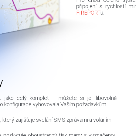
připojení s rychlostí m
FIREPORT
u.
y
 jako celý komplet – můžete si jej libovolně
jeho konfigurace vyhovovala Vaším požadavkům.
 který zajišťuje svolání SMS zprávami a voláním
ý poskytuje oboustranný tisk mapy s vyznačenou